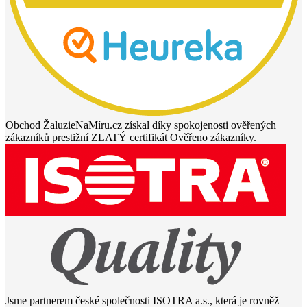
Obchod ŽaluzieNaMíru.cz získal díky spokojenosti ověřených
zákazníků prestižní ZLATÝ certifikát Ověřeno zákazníky.
Jsme partnerem české společnosti ISOTRA a.s., která je rovněž