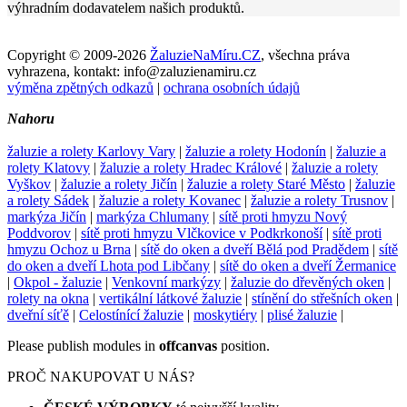
výhradním dodavatelem našich produktů.
Copyright © 2009-2026
ŽaluzieNaMíru.CZ
, všechna práva
vyhrazena, kontakt: info@zaluzienamiru.cz
výměna zpětných odkazů
|
ochrana osobních údajů
Nahoru
žaluzie a rolety Karlovy Vary
|
žaluzie a rolety Hodonín
|
žaluzie a
rolety Klatovy
|
žaluzie a rolety Hradec Králové
|
žaluzie a rolety
Vyškov
|
žaluzie a rolety Jičín
|
žaluzie a rolety Staré Město
|
žaluzie
a rolety Sádek
|
žaluzie a rolety Kovanec
|
žaluzie a rolety Trusnov
|
markýza Jičín
|
markýza Chlumany
|
sítě proti hmyzu Nový
Poddvorov
|
sítě proti hmyzu Vlčkovice v Podkrkonoší
|
sítě proti
hmyzu Ochoz u Brna
|
sítě do oken a dveří Bělá pod Pradědem
|
sítě
do oken a dveří Lhota pod Libčany
|
sítě do oken a dveří Žermanice
|
Okpol - žaluzie
|
Venkovní markýzy
|
žaluzie do dřevěných oken
|
rolety na okna
|
vertikální látkové žaluzie
|
stínění do střešních oken
|
dveřní síťě
|
Celostínící žaluzie
|
moskytiéry
|
plisé žaluzie
|
Please publish modules in
offcanvas
position.
PROČ NAKUPOVAT U NÁS?