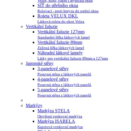
Velux, Roto, Fakro i atypická okna
SÍŤ do střešního okna
Rolovací - proti hmyzu do ostění okna
Roleta VELUX DKL
Látková roleta do oken Velux
Vertikální žaluzie
Vertikální žaluzie 127mm
Standardní šířka látkových lamel
Vertikální žaluzie 89mm
Zúžená šířka látkových lamel
Náhradní látkové lamely
Látky pro vertikální žaluzie 89mm a 127mm
Japonské stěny
3-panelové stěny
Posuvná stěna z látkových panelů
4-panelové stěny
Posuvná stěna z látkových panelů
5-panelové stěny
Posuvná stěna z látkových panelů
Markýzy
Markýza STELA
Otevřená venkovní markýza
Markýza ISABELA
Kazetová venkovní markýza