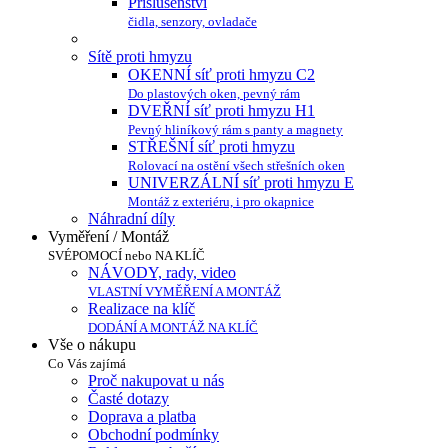
Příslušenství
čidla, senzory, ovladače
Sítě proti hmyzu
OKENNÍ síť proti hmyzu C2
Do plastových oken, pevný rám
DVEŘNÍ síť proti hmyzu H1
Pevný hliníkový rám s panty a magnety
STŘEŠNÍ síť proti hmyzu
Rolovací na ostění všech střešních oken
UNIVERZÁLNÍ síť proti hmyzu E
Montáž z exteriéru, i pro okapnice
Náhradní díly
Vyměření / Montáž
SVÉPOMOCÍ nebo NA KLÍČ
NÁVODY, rady, video
VLASTNÍ VYMĚŘENÍ A MONTÁŽ
Realizace na klíč
DODÁNÍ A MONTÁŽ NA KLÍČ
Vše o nákupu
Co Vás zajímá
Proč nakupovat u nás
Časté dotazy
Doprava a platba
Obchodní podmínky