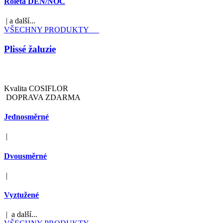
Roleta DEN/NOC
| a další...
VŠECHNY PRODUKTY
Plissé žaluzie
Kvalita COSIFLOR
DOPRAVA ZDARMA
Jednosměrné
|
Dvousměrné
|
Vyztužené
| a další...