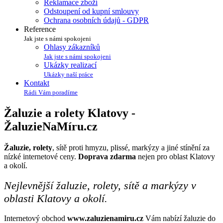
Reklamace zboží
Odstoupení od kupní smlouvy
Ochrana osobních údajů - GDPR
Reference
Jak jste s námi spokojeni
Ohlasy zákazníků
Jak jste s námi spokojeni
Ukázky realizací
Ukázky naší práce
Kontakt
Rádi Vám poradíme
Žaluzie a rolety Klatovy -
Žaluzie
Na
Míru
.cz
Žaluzie, rolety
, sítě proti hmyzu, plissé, markýzy a jiné stínění za
nízké internetové ceny.
Doprava zdarma
nejen pro oblast Klatovy
a okolí.
Nejlevnější žaluzie, rolety, sítě a markýzy v
oblasti Klatovy a okolí.
Internetový obchod
www.zaluzienamiru.cz
Vám nabízí žaluzie do