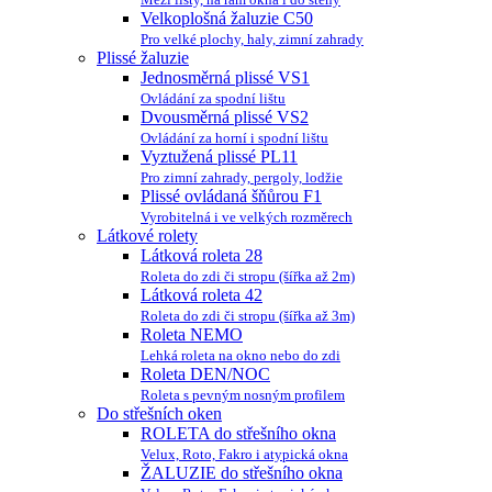
Velkoplošná žaluzie C50
Pro velké plochy, haly, zimní zahrady
Plissé žaluzie
Jednosměrná plissé VS1
Ovládání za spodní lištu
Dvousměrná plissé VS2
Ovládání za horní i spodní lištu
Vyztužená plissé PL11
Pro zimní zahrady, pergoly, lodžie
Plissé ovládaná šňůrou F1
Vyrobitelná i ve velkých rozměrech
Látkové rolety
Látková roleta 28
Roleta do zdi či stropu (šířka až 2m)
Látková roleta 42
Roleta do zdi či stropu (šířka až 3m)
Roleta NEMO
Lehká roleta na okno nebo do zdi
Roleta DEN/NOC
Roleta s pevným nosným profilem
Do střešních oken
ROLETA do střešního okna
Velux, Roto, Fakro i atypická okna
ŽALUZIE do střešního okna