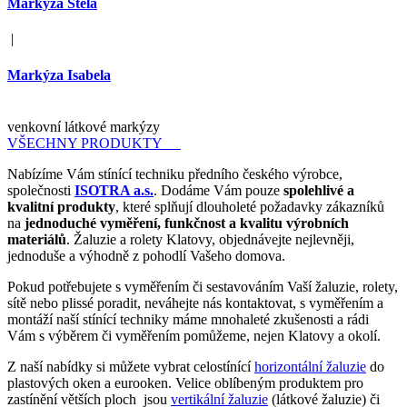
Markýza Stela
|
Markýza Isabela
venkovní látkové markýzy
VŠECHNY PRODUKTY
Nabízíme Vám stínící techniku předního českého výrobce,
společnosti
ISOTRA a.s.
. Dodáme Vám pouze
spolehlivé a
kvalitní produkty
, které splňují dlouholeté požadavky zákazníků
na
jednoduché vyměření, funkčnost a kvalitu výrobních
materiálů
. Žaluzie a rolety Klatovy, objednávejte nejlevněji,
jednoduše a výhodně z pohodlí Vašeho domova.
Pokud potřebujete s vyměřením či sestavováním Vaší žaluzie, rolety,
sítě nebo plissé poradit, neváhejte nás kontaktovat, s vyměřením a
montáží naší stínící techniky máme mnohaleté zkušenosti a rádi
Vám s výběrem či vyměřením pomůžeme, nejen Klatovy a okolí.
Z naší nabídky si můžete vybrat celostínící
horizontální žaluzie
do
plastových oken a eurooken. Velice oblíbeným produktem pro
zastínění větších ploch jsou
vertikální žaluzie
(látkové žaluzie) či