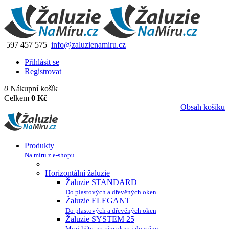
597 457 575
info@zaluzienamiru.cz
Přihlásit se
Registrovat
0
Nákupní košík
Celkem
0 Kč
Obsah košíku
Produkty
Na míru z e-shopu
Horizontální žaluzie
Žaluzie STANDARD
Do plastových a dřevěných oken
Žaluzie ELEGANT
Do plastových a dřevěných oken
Žaluzie SYSTEM 25
Mezi lišty, na rám okna i do stěny