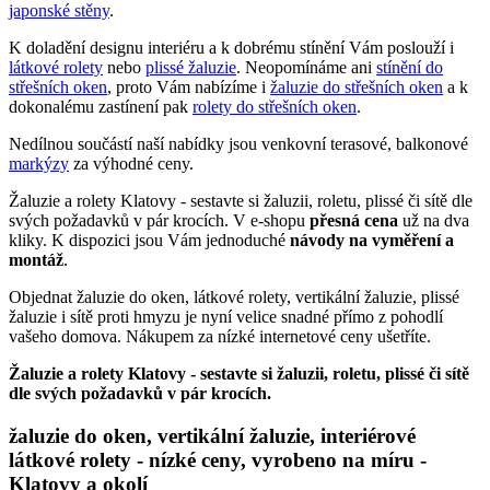
japonské stěny
.
K doladění designu interiéru a k dobrému stínění Vám poslouží i
látkové rolety
nebo
plissé žaluzie
. Neopomínáme ani
stínění do
střešních oken
, proto Vám nabízíme i
žaluzie do střešních oken
a k
dokonalému zastínení pak
rolety do střešních oken
.
Nedílnou součástí naší nabídky jsou venkovní terasové, balkonové
markýzy
za výhodné ceny.
Žaluzie a rolety Klatovy - sestavte si žaluzii, roletu, plissé či sítě dle
svých požadavků v pár krocích. V e-shopu
přesná cena
už na dva
kliky. K dispozici jsou Vám jednoduché
návody na vyměření a
montáž
.
Objednat žaluzie do oken, látkové rolety, vertikální žaluzie, plissé
žaluzie i sítě proti hmyzu je nyní velice snadné přímo z pohodlí
vašeho domova. Nákupem za nízké internetové ceny ušetříte.
Žaluzie a rolety Klatovy - sestavte si žaluzii, roletu, plissé či sítě
dle svých požadavků v pár krocích.
žaluzie do oken, vertikální žaluzie, interiérové
látkové rolety - nízké ceny, vyrobeno na míru -
Klatovy a okolí