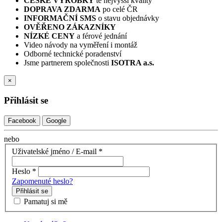
ČESKÉ VÝROBKY
té nejvyšší kvality
DOPRAVA ZDARMA
po celé ČR
INFORMAČNÍ SMS
o stavu objednávky
OVĚŘENO ZÁKAZNÍKY
NÍZKÉ CENY
a férové jednání
Video návody na vyměření i montáž
Odborné technické poradenství
Jsme partnerem společnosti
ISOTRA a.s.
×
Přihlásit se
Facebook
Google
nebo
Uživatelské jméno / E-mail
*
Heslo
*
Zapomenuté heslo?
Přihlásit se
Pamatuj si mě