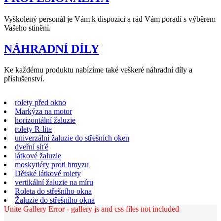
Vyškolený personál je Vám k dispozici a rád Vám poradí s výběrem
Vašeho stínění.
NÁHRADNÍ DÍLY
Ke každému produktu nabízíme také veškeré náhradní díly a
příslušenství.
rolety před okno
Markýza na motor
horizontální žaluzie
rolety R-lite
univerzální žaluzie do střešních oken
dveřní síťě
látkové žaluzie
moskytiéry proti hmyzu
Dětské látkové rolety
vertikální žaluzie na míru
Roleta do střešního okna
Žaluzie do střešního okna
Unite Gallery Error - gallery js and css files not included