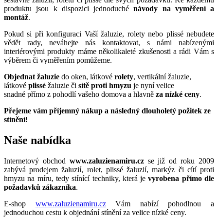
produktu jsou k dispozici jednoduché
návody na vyměření a
montáž
.
Pokud si při konfiguraci Vaší žaluzie, rolety nebo plissé nebudete
vědět rady, neváhejte nás kontaktovat, s námi nabízenými
interiérovými produkty máme několikaleté zkušenosti a rádi Vám s
výběrem či vyměřením pomůžeme.
Objednat žaluzie
do oken, látkové
rolety
, vertikální žaluzie,
látkové
plissé
žaluzie či
sítě proti hmyzu
je nyní velice
snadné přímo z pohodlí vašeho domova a hlavně
za nízké ceny
.
Přejeme vám příjemný nákup a následný dlouholetý požitek ze
stínění!
Naše nabídka
Internetový obchod
www.zaluzienamiru.cz
se již od roku 2009
zabývá prodejem žaluzií, rolet, plissé žaluzií, markýz či cítí proti
hmyzu na míru, tedy stínící techniky, která je
vyrobena přímo dle
požadavků zákazníka
.
E-shop
www.zaluzienamiru.cz
Vám nabízí pohodlnou a
jednoduchou cestu k objednání stínění za velice nízké ceny.