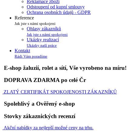
Reklamace zboží
Odstoupení od kupní smlouvy
Ochrana osobních údajů - GDPR
Reference
Jak jste s námi spokojeni
Ohlasy zákazníků
Jak jste s námi spokojeni
Ukázky realizací
Ukázky naší práce
Kontakt
Rádi Vám poradíme
E-shop žaluzií, rolet a sítí, Vše vyrobeno na míru!
DOPRAVA ZDARMA po celé Čr
ZLATÝ CERTIFIKÁT SPOKOJENOSTI ZÁKAZNÍKŮ
Spolehlivý a Ověřený e-shop
Stovky zákaznických recenzí
Akční nabídky za nejlepší možné ceny na trhu.