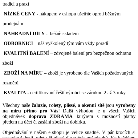
tradicí a praxí
NÍZKÉ CENY
- nákupem v eshopu ušetříte oproti běžným
prodejnám
NÁHRADNÍ DÍLY
- běžně skladem
ODBORNÍCI
– náš vyškolený tým vám vždy poradí
KVALITNÍ BALENÍ
– zdvojené balení pro bezpečnou ochranu
zboží
ZBOŽÍ NA MÍRU
– zboží je vyrobeno dle Vašich požadovaných
rozměrů
KVALITA
- certifikovaní čeští výrobci se zárukou 2 až 3 roky
Všechny naše
žaluzie
,
rolety
,
plissé
, a
okenní sítě
jsou
vyrobeny
na míru přímo pro Vás
! Další výhodou je u všech Vašich
objednávek
doprava ZDRAMA
kurýrem s možností platby
předem na účet či zaslání zboží na dobírku.
Objednávání v našem e-shopu je velice snadné. V pár krocích si
sestavíte žaluzii, roletu či plissé dle svých požadavků. Ke každému