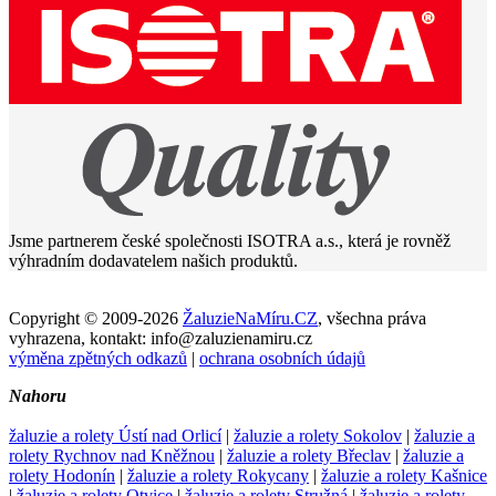
Jsme partnerem české společnosti ISOTRA a.s., která je rovněž
výhradním dodavatelem našich produktů.
Copyright © 2009-2026
ŽaluzieNaMíru.CZ
, všechna práva
vyhrazena, kontakt: info@zaluzienamiru.cz
výměna zpětných odkazů
|
ochrana osobních údajů
Nahoru
žaluzie a rolety Ústí nad Orlicí
|
žaluzie a rolety Sokolov
|
žaluzie a
rolety Rychnov nad Kněžnou
|
žaluzie a rolety Břeclav
|
žaluzie a
rolety Hodonín
|
žaluzie a rolety Rokycany
|
žaluzie a rolety Kašnice
|
žaluzie a rolety Otvice
|
žaluzie a rolety Stružná
|
žaluzie a rolety