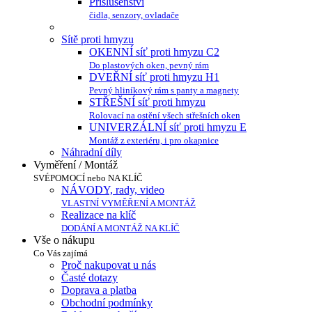
Příslušenství
čidla, senzory, ovladače
Sítě proti hmyzu
OKENNÍ síť proti hmyzu C2
Do plastových oken, pevný rám
DVEŘNÍ síť proti hmyzu H1
Pevný hliníkový rám s panty a magnety
STŘEŠNÍ síť proti hmyzu
Rolovací na ostění všech střešních oken
UNIVERZÁLNÍ síť proti hmyzu E
Montáž z exteriéru, i pro okapnice
Náhradní díly
Vyměření / Montáž
SVÉPOMOCÍ nebo NA KLÍČ
NÁVODY, rady, video
VLASTNÍ VYMĚŘENÍ A MONTÁŽ
Realizace na klíč
DODÁNÍ A MONTÁŽ NA KLÍČ
Vše o nákupu
Co Vás zajímá
Proč nakupovat u nás
Časté dotazy
Doprava a platba
Obchodní podmínky