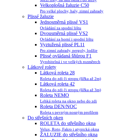
Velkoplošná žaluzie C50
Pro velké plochy, haly, zimní zahrady
Plissé žaluzie
Jednosměrná plissé VS1
Ovládání za spodní lištu
Dvousměrná plissé VS2
Ovládání za horní i spodní lištu
Vyztužená plissé PL11
Pro zimní zahrady, pergoly, lodžie
Plissé ovládaná šňůrou F1
Vyrobitelná i ve velkých rozměrech
Látkové rolety
Látková roleta 28
Roleta do zdi či stropu (šířka až 2m)
Látková roleta 42
Roleta do zdi či stropu (šířka až 3m)
Roleta NEMO
Lehká roleta na okno nebo do zdi
Roleta DEN/NOC
Roleta s pevným nosným profilem
Do střešních oken
ROLETA do střešního okna
Velux, Roto, Fakro i atypická okna
ŽALUZIE do střešního okna