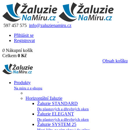
597 457 575
info@zaluzienamiru.cz
Přihlásit se
Registrovat
0
Nákupní košík
Celkem
0 Kč
Obsah košíku
Produkty
Na míru z e-shopu
Horizontální žaluzie
Žaluzie STANDARD
Do plastových a dřevěných oken
Žaluzie ELEGANT
Do plastových a dřevěných oken
Žaluzie SYSTEM 25
Mezi lišty, na rám okna i do stěny