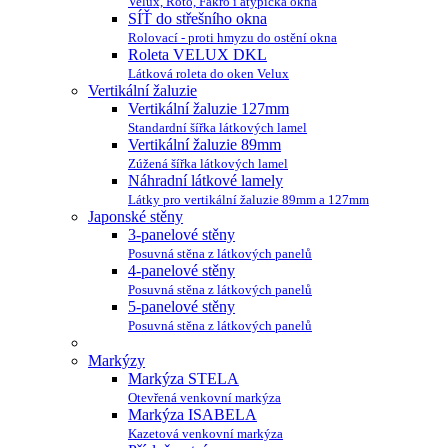
Velux, Roto, Fakro i atypická okna
SÍŤ do střešního okna
Rolovací - proti hmyzu do ostění okna
Roleta VELUX DKL
Látková roleta do oken Velux
Vertikální žaluzie
Vertikální žaluzie 127mm
Standardní šířka látkových lamel
Vertikální žaluzie 89mm
Zúžená šířka látkových lamel
Náhradní látkové lamely
Látky pro vertikální žaluzie 89mm a 127mm
Japonské stěny
3-panelové stěny
Posuvná stěna z látkových panelů
4-panelové stěny
Posuvná stěna z látkových panelů
5-panelové stěny
Posuvná stěna z látkových panelů
Markýzy
Markýza STELA
Otevřená venkovní markýza
Markýza ISABELA
Kazetová venkovní markýza