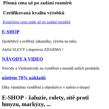
Přesná cena už po zadání rozměrů
Certifikovaná kvalita výrobků
Konečnou cenu znáte už po zadání rozměrů
© Free
Joomla! 3 Modules
- by
VinaGecko.com
E-SHOP
Spolehlivý a ověřený zákazníky, výroba na míru.
Akční SLEVY s dopravou ZDARMA !
NÁVODY A VIDEO
Návody a Viedonávody na vyměření a montáž našich produktů.
ušetřete 70% nákladů
Díky vlastnímu vyměření a objednávce v našem e-shopu!
E-SHOP - žaluzie, rolety, sítě proti
hmyzu, markýzy, ...