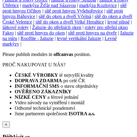
Úhřetice
|
markýza Žďár nad Sázavou
|
markýza Kozlovice
|
sítě
proti hmyzu Očihov
|
sítě proti hmyzu Vyšehořovice
|
sítě proti
hmyzu Báňovice
|
sítě do oken a dveří Včelná
|
sítě do oken a dveří
České Velenice
|
sítě do oken a dveří Velké Heraltice
|
levné plissé
|
látkové rolety
|
Žaluzie do střešních oken
|
rolety pro střešní okno
Fakro
|
sítě proti hmyzu do oken
|
sítě proti hmyzu na dveře
|
žaluzie
na míru
|
Rooflite - žaluzie
|
levné vertikální žaluzie
|
Levné
markýzy
|
Please publish modules in
offcanvas
position.
PROČ NAKUPOVAT U NÁS?
ČESKÉ VÝROBKY
té nejvyšší kvality
DOPRAVA ZDARMA
po celé ČR
INFORMAČNÍ SMS
o stavu objednávky
OVĚŘENO ZÁKAZNÍKY
NÍZKÉ CENY
a férové jednání
Video návody na vyměření i montáž
Odborné technické poradenství
Jsme partnerem společnosti
ISOTRA a.s.
×
Přihlásit se