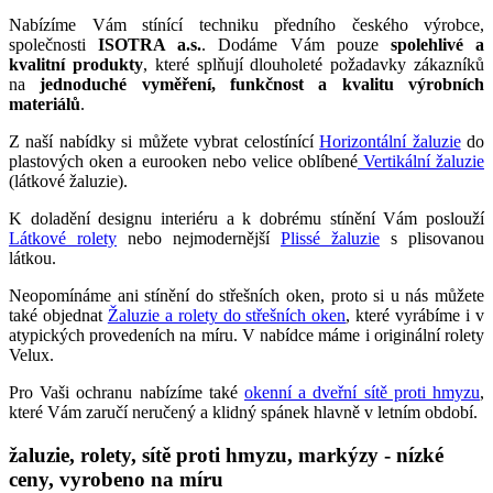
Nabízíme Vám stínící techniku předního českého výrobce,
společnosti
ISOTRA a.s.
. Dodáme Vám pouze
spolehlivé a
kvalitní produkty
, které splňují dlouholeté požadavky zákazníků
na
jednoduché vyměření, funkčnost a kvalitu výrobních
materiálů
.
Z naší nabídky si můžete vybrat celostínící
Horizontální žaluzie
do
plastových oken a eurooken nebo velice oblíbené
Vertikální žaluzie
(látkové žaluzie).
K doladění designu interiéru a k dobrému stínění Vám poslouží
Látkové rolety
nebo nejmodernější
Plissé žaluzie
s plisovanou
látkou.
Neopomínáme ani stínění do střešních oken, proto si u nás můžete
také objednat
Žaluzie a rolety do střešních oken
, které vyrábíme i v
atypických provedeních na míru. V nabídce máme i originální rolety
Velux.
Pro Vaši ochranu nabízíme také
okenní a dveřní sítě proti hmyzu
,
které Vám zaručí neručený a klidný spánek hlavně v letním období.
žaluzie, rolety, sítě proti hmyzu, markýzy - nízké
ceny, vyrobeno na míru