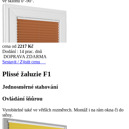
ve sklonu 0°-90°.
cena od
2217 Kč
Dodání :
14 prac. dnů
DOPRAVA ZDARMA
Sestavit / Zjistit cenu
Plissé žaluzie
F1
Jednosměrné stahování
Ovládání šňůrou
Vyrobitelné také ve větších rozměrech. Montáž i na rám okna či do
stěny.