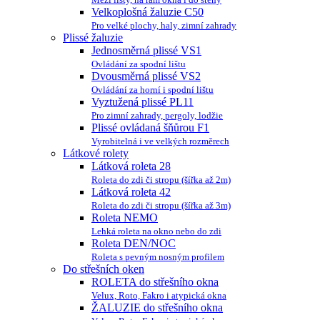
Velkoplošná žaluzie C50
Pro velké plochy, haly, zimní zahrady
Plissé žaluzie
Jednosměrná plissé VS1
Ovládání za spodní lištu
Dvousměrná plissé VS2
Ovládání za horní i spodní lištu
Vyztužená plissé PL11
Pro zimní zahrady, pergoly, lodžie
Plissé ovládaná šňůrou F1
Vyrobitelná i ve velkých rozměrech
Látkové rolety
Látková roleta 28
Roleta do zdi či stropu (šířka až 2m)
Látková roleta 42
Roleta do zdi či stropu (šířka až 3m)
Roleta NEMO
Lehká roleta na okno nebo do zdi
Roleta DEN/NOC
Roleta s pevným nosným profilem
Do střešních oken
ROLETA do střešního okna
Velux, Roto, Fakro i atypická okna
ŽALUZIE do střešního okna