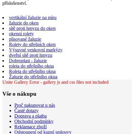
příslušenství.
vertikální žaluzie na míru
žaluzie do oken
sítě proti hmyzu do oken
okenní rolety
plisované žaluzie
Rolety do střešních oken
Výsuvné venkovní markýzy
dveřní sítě proti hmyzu
Dobroplast - žaluzie
roleta do střešního okna
Roleta do střešního okna
Žaluzie do střešního okna
Unite Gallery Error - gallery js and css files not included
Vše o nákupu
Proč nakupovat u nás
Časté dotazy
Doprava a platba
Obchodní podmínky
Reklamace zboží
Odstoupení od kupní smlouvy