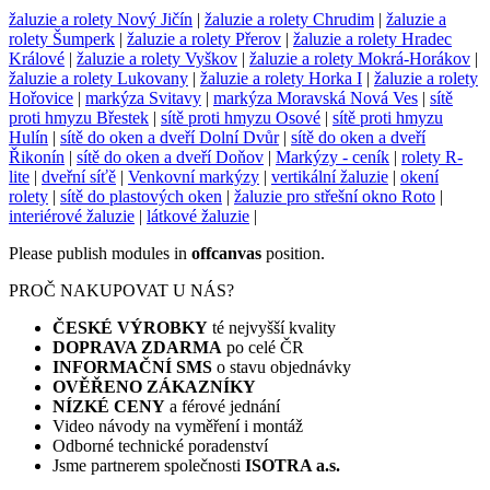
žaluzie a rolety Nový Jičín
|
žaluzie a rolety Chrudim
|
žaluzie a
rolety Šumperk
|
žaluzie a rolety Přerov
|
žaluzie a rolety Hradec
Králové
|
žaluzie a rolety Vyškov
|
žaluzie a rolety Mokrá-Horákov
|
žaluzie a rolety Lukovany
|
žaluzie a rolety Horka I
|
žaluzie a rolety
Hořovice
|
markýza Svitavy
|
markýza Moravská Nová Ves
|
sítě
proti hmyzu Břestek
|
sítě proti hmyzu Osové
|
sítě proti hmyzu
Hulín
|
sítě do oken a dveří Dolní Dvůr
|
sítě do oken a dveří
Řikonín
|
sítě do oken a dveří Doňov
|
Markýzy - ceník
|
rolety R-
lite
|
dveřní síťě
|
Venkovní markýzy
|
vertikální žaluzie
|
okení
rolety
|
sítě do plastových oken
|
žaluzie pro střešní okno Roto
|
interiérové žaluzie
|
látkové žaluzie
|
Please publish modules in
offcanvas
position.
PROČ NAKUPOVAT U NÁS?
ČESKÉ VÝROBKY
té nejvyšší kvality
DOPRAVA ZDARMA
po celé ČR
INFORMAČNÍ SMS
o stavu objednávky
OVĚŘENO ZÁKAZNÍKY
NÍZKÉ CENY
a férové jednání
Video návody na vyměření i montáž
Odborné technické poradenství
Jsme partnerem společnosti
ISOTRA a.s.