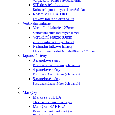
Velux, Roto, Fakro i atypická okna
SÍŤ do střešního okna
Rolovací - proti hmyzu do ostění okna
Roleta VELUX DKL
Látková roleta do oken Velux
Vertikální žaluzie
Vertikální žaluzie 127mm
Standardní šířka látkových lamel
Vertikální žaluzie 89mm
Zúžená šířka látkových lamel
Náhradní látkové lamely
Látky pro vertikální žaluzie 89mm a 127mm
Japonské stěny
3-panelové stěny
Posuvná stěna z látkových panelů
4-panelové stěny
Posuvná stěna z látkových panelů
5-panelové stěny
Posuvná stěna z látkových panelů
Markýzy
Markýza STELA
Otevřená venkovní markýza
Markýza ISABELA
Kazetová venkovní markýza