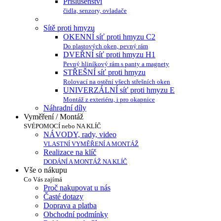
Příslušenství
čidla, senzory, ovladače
Sítě proti hmyzu
OKENNÍ síť proti hmyzu C2
Do plastových oken, pevný rám
DVEŘNÍ síť proti hmyzu H1
Pevný hliníkový rám s panty a magnety
STŘEŠNÍ síť proti hmyzu
Rolovací na ostění všech střešních oken
UNIVERZÁLNÍ síť proti hmyzu E
Montáž z exteriéru, i pro okapnice
Náhradní díly
Vyměření / Montáž
SVÉPOMOCÍ nebo NA KLÍČ
NÁVODY, rady, video
VLASTNÍ VYMĚŘENÍ A MONTÁŽ
Realizace na klíč
DODÁNÍ A MONTÁŽ NA KLÍČ
Vše o nákupu
Co Vás zajímá
Proč nakupovat u nás
Časté dotazy
Doprava a platba
Obchodní podmínky