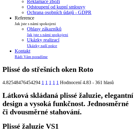
Reklamace zboží
Odstoupení od kupní smlouvy
Ochrana osobních údajů - GDPR
Reference
Jak jste s námi spokojeni
Ohlasy zákazníků
Jak jste s námi spokojeni
Ukázky realizací
Ukázky naší práce
Kontakt
Rádi Vám poradíme
Plissé do střešních oken Roto
4.82548476454294
1
1
1
1
1
Hodnocení 4.83 - 361 hlasů
Látková skládaná plissé žaluzie, elegantní
design a vysoká funkčnost. Jednosměrné
či dvousměrné stahování.
Plissé žaluzie
VS1