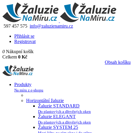
597 457 575
info@zaluzienamiru.cz
Přihlásit se
Registrovat
0
Nákupní košík
Celkem
0 Kč
Obsah košíku
Produkty
Na míru z e-shopu
Horizontální žaluzie
Žaluzie STANDARD
Do plastových a dřevěných oken
Žaluzie ELEGANT
Do plastových a dřevěných oken
Žaluzie SYSTEM 25
Mezi lišty, na rám okna i do stěny