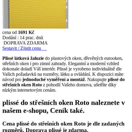
cena od
1691 Kč
Dodání :
14 prac. dnů
DOPRAVA ZDARMA
Sestavit / Zjistit cenu
Plissé látková žaluzie
do plastových oken, dřevěných eurooken,
střešních oken i pro zimní zahrady. Elegantní a moderní vzhled
dokonale doladí Váš interiér. Plissé je vyrobeno individuálně dle
Vašich požadavků na rozměry, látku a ovládání. K dispozici máte
návod pro
jednoduché vyměření a montáž
. Nakupujte
plissé do
střešních oken Roto
z pohodlí Vašeho domova, ušetříte díky
nízkým internetovým cenám.
plissé do střešních oken Roto naleznete v
našem e-shopu, Ceník také.
Cena plissé do střešních oken Roto je dle zadaných
rozměrů. Doprava plissé je zdarma.