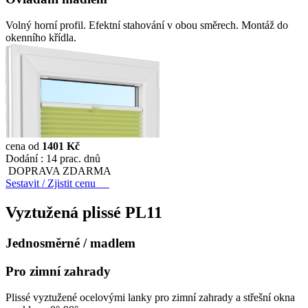
Volný horní profil. Efektní stahování v obou směrech. Montáž do
okenního křídla.
cena od
1401 Kč
Dodání :
14 prac. dnů
DOPRAVA ZDARMA
Sestavit / Zjistit cenu
Vyztužená plissé
PL11
Jednosměrné / madlem
Pro zimní zahrady
Plissé vyztužené ocelovými lanky pro zimní zahrady a střešní okna