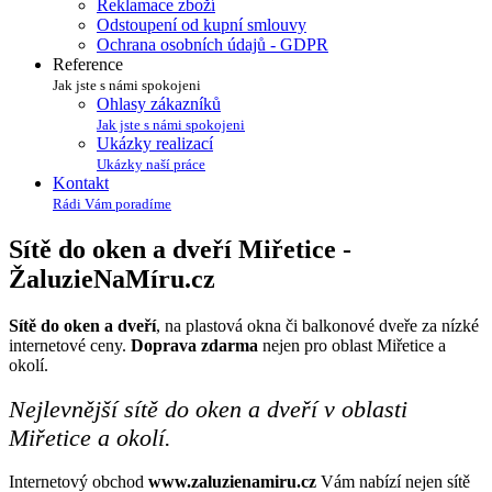
Reklamace zboží
Odstoupení od kupní smlouvy
Ochrana osobních údajů - GDPR
Reference
Jak jste s námi spokojeni
Ohlasy zákazníků
Jak jste s námi spokojeni
Ukázky realizací
Ukázky naší práce
Kontakt
Rádi Vám poradíme
Sítě do oken a dveří Miřetice -
Žaluzie
Na
Míru
.cz
Sítě do oken a dveří
, na plastová okna či balkonové dveře za nízké
internetové ceny.
Doprava zdarma
nejen pro oblast Miřetice a
okolí.
Nejlevnější sítě do oken a dveří v oblasti
Miřetice a okolí.
Internetový obchod
www.zaluzienamiru.cz
Vám nabízí nejen sítě