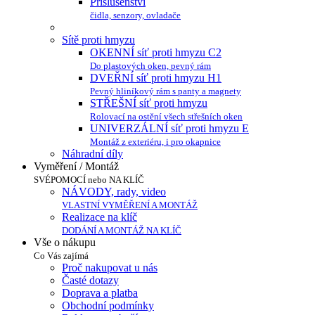
Příslušenství
čidla, senzory, ovladače
Sítě proti hmyzu
OKENNÍ síť proti hmyzu C2
Do plastových oken, pevný rám
DVEŘNÍ síť proti hmyzu H1
Pevný hliníkový rám s panty a magnety
STŘEŠNÍ síť proti hmyzu
Rolovací na ostění všech střešních oken
UNIVERZÁLNÍ síť proti hmyzu E
Montáž z exteriéru, i pro okapnice
Náhradní díly
Vyměření / Montáž
SVÉPOMOCÍ nebo NA KLÍČ
NÁVODY, rady, video
VLASTNÍ VYMĚŘENÍ A MONTÁŽ
Realizace na klíč
DODÁNÍ A MONTÁŽ NA KLÍČ
Vše o nákupu
Co Vás zajímá
Proč nakupovat u nás
Časté dotazy
Doprava a platba
Obchodní podmínky