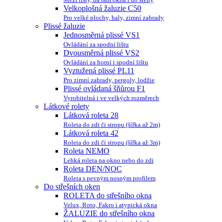
Velkoplošná žaluzie C50
Pro velké plochy, haly, zimní zahrady
Plissé žaluzie
Jednosměrná plissé VS1
Ovládání za spodní lištu
Dvousměrná plissé VS2
Ovládání za horní i spodní lištu
Vyztužená plissé PL11
Pro zimní zahrady, pergoly, lodžie
Plissé ovládaná šňůrou F1
Vyrobitelná i ve velkých rozměrech
Látkové rolety
Látková roleta 28
Roleta do zdi či stropu (šířka až 2m)
Látková roleta 42
Roleta do zdi či stropu (šířka až 3m)
Roleta NEMO
Lehká roleta na okno nebo do zdi
Roleta DEN/NOC
Roleta s pevným nosným profilem
Do střešních oken
ROLETA do střešního okna
Velux, Roto, Fakro i atypická okna
ŽALUZIE do střešního okna