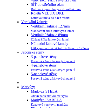
Velux, Roto, Fakro i atypická okna
SÍŤ do střešního okna
Rolovací - proti hmyzu do ostění okna
Roleta VELUX DKL
Látková roleta do oken Velux
Vertikální žaluzie
Vertikální žaluzie 127mm
Standardní šířka látkových lamel
Vertikální žaluzie 89mm
Zúžená šířka látkových lamel
Náhradní látkové lamely
Látky pro vertikální žaluzie 89mm a 127mm
Japonské stěny
3-panelové stěny
Posuvná stěna z látkových panelů
4-panelové stěny
Posuvná stěna z látkových panelů
5-panelové stěny
Posuvná stěna z látkových panelů
Markýzy
Markýza STELA
Otevřená venkovní markýza
Markýza ISABELA
Kazetová venkovní markýza