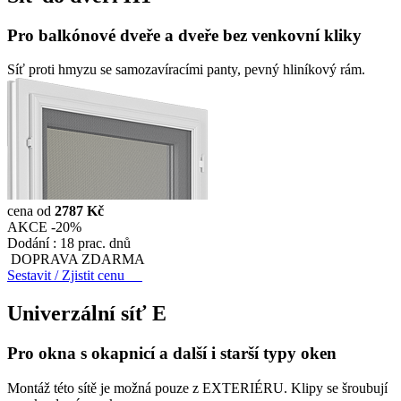
Pro balkónové dveře a dveře bez venkovní kliky
Síť proti hmyzu se samozavíracími panty, pevný hliníkový rám.
cena od
2787 Kč
AKCE -20%
Dodání :
18 prac. dnů
DOPRAVA ZDARMA
Sestavit / Zjistit cenu
Univerzální síť
E
Pro okna s okapnicí a další i starší typy oken
Montáž této sítě je možná pouze z EXTERIÉRU. Klipy se šroubují