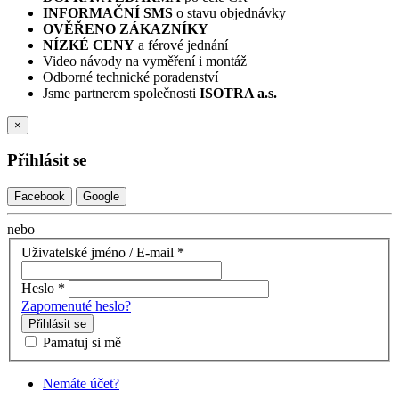
INFORMAČNÍ SMS
o stavu objednávky
OVĚŘENO ZÁKAZNÍKY
NÍZKÉ CENY
a férové jednání
Video návody na vyměření i montáž
Odborné technické poradenství
Jsme partnerem společnosti
ISOTRA a.s.
×
Přihlásit se
Facebook
Google
nebo
Uživatelské jméno / E-mail
*
Heslo
*
Zapomenuté heslo?
Přihlásit se
Pamatuj si mě
Nemáte účet?