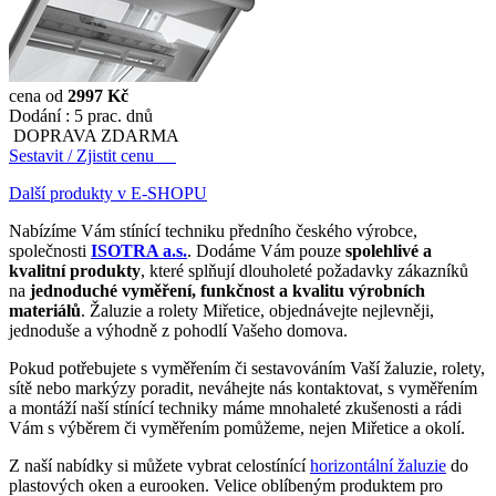
cena od
2997 Kč
Dodání :
5 prac. dnů
DOPRAVA ZDARMA
Sestavit / Zjistit cenu
Další produkty v E-SHOPU
Nabízíme Vám stínící techniku předního českého výrobce,
společnosti
ISOTRA a.s.
. Dodáme Vám pouze
spolehlivé a
kvalitní produkty
, které splňují dlouholeté požadavky zákazníků
na
jednoduché vyměření, funkčnost a kvalitu výrobních
materiálů
. Žaluzie a rolety Miřetice, objednávejte nejlevněji,
jednoduše a výhodně z pohodlí Vašeho domova.
Pokud potřebujete s vyměřením či sestavováním Vaší žaluzie, rolety,
sítě nebo markýzy poradit, neváhejte nás kontaktovat, s vyměřením
a montáží naší stínící techniky máme mnohaleté zkušenosti a rádi
Vám s výběrem či vyměřením pomůžeme, nejen Miřetice a okolí.
Z naší nabídky si můžete vybrat celostínící
horizontální žaluzie
do
plastových oken a eurooken. Velice oblíbeným produktem pro