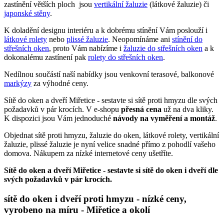
zastínění větších ploch jsou
vertikální žaluzie
(látkové žaluzie) či
japonské stěny
.
K doladění designu interiéru a k dobrému stínění Vám poslouží i
látkové rolety
nebo
plissé žaluzie
. Neopomínáme ani
stínění do
střešních oken
, proto Vám nabízíme i
žaluzie do střešních oken
a k
dokonalému zastínení pak
rolety do střešních oken
.
Nedílnou součástí naší nabídky jsou venkovní terasové, balkonové
markýzy
za výhodné ceny.
Sítě do oken a dveří Miřetice - sestavte si sítě proti hmyzu dle svých
požadavků v pár krocích. V e-shopu
přesná cena
už na dva kliky.
K dispozici jsou Vám jednoduché
návody na vyměření a montáž
.
Objednat sítě proti hmyzu, žaluzie do oken, látkové rolety, vertikální
žaluzie, plissé žaluzie je nyní velice snadné přímo z pohodlí vašeho
domova. Nákupem za nízké internetové ceny ušetříte.
Sítě do oken a dveří Miřetice - sestavte si sítě do oken i dveří dle
svých požadavků v pár krocích.
sítě do oken i dveří proti hmyzu - nízké ceny,
vyrobeno na míru - Miřetice a okolí