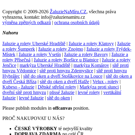
Copyright © 2009-2026
ŽaluzieNaMíru.CZ
, všechna práva
vyhrazena, kontakt: info@zaluzienamiru.cz
výměna zpětných odkazů
|
ochrana osobních údajů
Nahoru
žaluzie a rolety Uherské Hradiště
|
žaluzie a rolety Klatovy
|
žaluzie
a rolety Šumperk
|
žaluzie a rolety Znojmo
|
žaluzie a rolety Frýdek-
Místek
|
žaluzie a rolety Vsetín
|
žaluzie a rolety Bavory
|
žaluzie a
rolety Přísečná
|
žaluzie a rolety Boršice u Blatnice
|
žaluzie a rolety
Jenčice
|
markýza Uherské Hradiště
|
markýza Komárov
|
sítě proti
hmyzu Vědomice
|
sítě proti hmyzu Zdemyslice
|
sítě proti hmyzu
Hybrálec
|
sítě do oken a dveří Stošíkovice na Louce
|
sítě do oken a
dveří Česká Bříza
|
sítě do oken a dveří Halže
|
Velux - rolety
|
Kubeso - žaluzie
|
Dětské střešní rolety
|
Markýza proti slunci
|
dveřní sítě proti hmyzu
|
plissé žaluzie
|
levné rolety
|
vertikální
žaluzie
|
levné žaluzie
|
sítě do oken
|
Please publish modules in
offcanvas
position.
PROČ NAKUPOVAT U NÁS?
ČESKÉ VÝROBKY
té nejvyšší kvality
DOPRAVA ZDARMA
po celé ČR