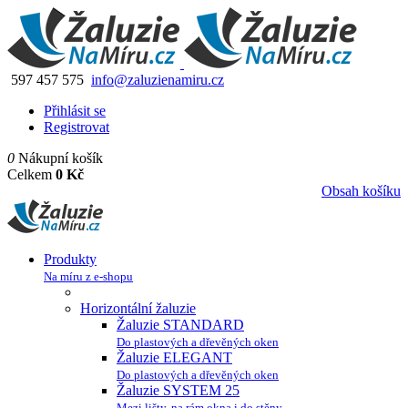
597 457 575
info@zaluzienamiru.cz
Přihlásit se
Registrovat
0
Nákupní košík
Celkem
0 Kč
Obsah košíku
Produkty
Na míru z e-shopu
Horizontální žaluzie
Žaluzie STANDARD
Do plastových a dřevěných oken
Žaluzie ELEGANT
Do plastových a dřevěných oken
Žaluzie SYSTEM 25
Mezi lišty, na rám okna i do stěny