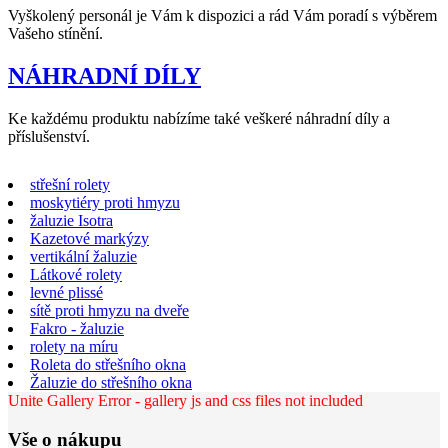
Vyškolený personál je Vám k dispozici a rád Vám poradí s výběrem
Vašeho stínění.
NÁHRADNÍ DÍLY
Ke každému produktu nabízíme také veškeré náhradní díly a
příslušenství.
střešní rolety
moskytiéry proti hmyzu
žaluzie Isotra
Kazetové markýzy
vertikální žaluzie
Látkové rolety
levné plissé
sítě proti hmyzu na dveře
Fakro - žaluzie
rolety na míru
Roleta do střešního okna
Žaluzie do střešního okna
Unite Gallery Error - gallery js and css files not included
Vše o nákupu