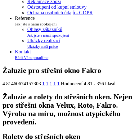
Reklamace zboží
Odstoupení od kupní smlouvy
Ochrana osobních údajů - GDPR
Reference
Jak jste s námi spokojeni
Ohlasy zákazníků
Jak jste s námi spokojeni
Ukázky realizací
Ukázky naší práce
Kontakt
Rádi Vám poradíme
Žaluzie pro střešní okno Fakro
4.81460674157303
1
1
1
1
1
Hodnocení 4.81 - 356 hlasů
Žaluzie a rolety do střešních oken. Nejen
pro střešní okna Velux, Roto, Fakro.
Výroba na míru, možnost atypického
provedení.
Rolety do střešních oken