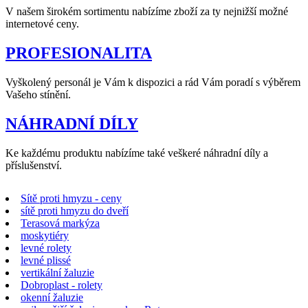
V našem širokém sortimentu nabízíme zboží za ty nejnižší možné
internetové ceny.
PROFESIONALITA
Vyškolený personál je Vám k dispozici a rád Vám poradí s výběrem
Vašeho stínění.
NÁHRADNÍ DÍLY
Ke každému produktu nabízíme také veškeré náhradní díly a
příslušenství.
Sítě proti hmyzu - ceny
sítě proti hmyzu do dveří
Terasová markýza
moskytiéry
levné rolety
levné plissé
vertikální žaluzie
Dobroplast - rolety
okenní žaluzie