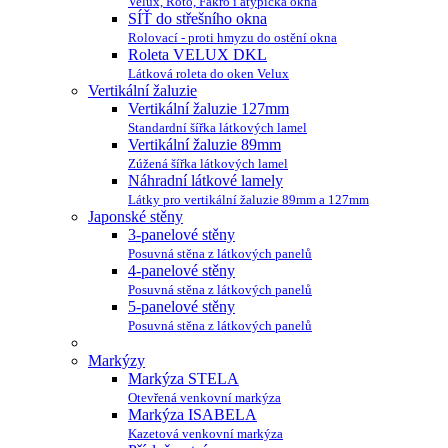
Velux, Roto, Fakro i atypická okna
SÍŤ do střešního okna
Rolovací - proti hmyzu do ostění okna
Roleta VELUX DKL
Látková roleta do oken Velux
Vertikální žaluzie
Vertikální žaluzie 127mm
Standardní šířka látkových lamel
Vertikální žaluzie 89mm
Zúžená šířka látkových lamel
Náhradní látkové lamely
Látky pro vertikální žaluzie 89mm a 127mm
Japonské stěny
3-panelové stěny
Posuvná stěna z látkových panelů
4-panelové stěny
Posuvná stěna z látkových panelů
5-panelové stěny
Posuvná stěna z látkových panelů
Markýzy
Markýza STELA
Otevřená venkovní markýza
Markýza ISABELA
Kazetová venkovní markýza