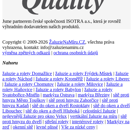
Jsme partnerem české společnosti ISOTRA a.s., která je rovněž
výhradním dodavatelem našich produktů.
Copyright © 2009-2026
ŽaluzieNaMíru.CZ
, všechna práva
vyhrazena, kontakt: info@zaluzienamiru.cz
výměna zpětných odkazů
|
ochrana osobních údajů
Nahoru
žaluzie a rolety Domažlice
|
žaluzie a rolety Frýdek-Místek
|
žaluzie
a rolety Náchod
|
žaluzie a rolety Kroměříž
|
žaluzie a rolety Liberec
|
žaluzie a rolety Chomutov
|
žaluzie a rolety Milovice
|
žaluzie a
rolety Haňovice
|
žaluzie a rolety Babylon
|
žaluzie a rolety
Svatobořice-Mistřín
|
markýza Ostrava
|
markýza Březiny
|
sítě proti
hmyzu Město Touškov
|
sítě proti hmyzu Zahorčice
|
sítě proti
hmyzu Kadaň
|
sítě do oken a dveří Rostoklaty
|
sítě do oken a dveří
Libouchec
|
sítě do oken a dveří Hluboká
|
celostínící žaluzie
|
nejlevnější žaluzie pro okno Velux
|
vertikální žaluzie na míru
|
sítě
proti hmyzu do dveří
|
střešní rolety
|
interiérové rolety
|
Markýzy na
zeď
|
okenní sítě
|
levné plissé
|
Vše za nízké ceny
|