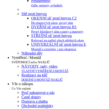
Příslušenství
čidla, senzory, ovladače
Sítě proti hmyzu
OKENNÍ síť proti hmyzu C2
Do plastových oken, pevný rám
DVEŘNÍ síť proti hmyzu H1
Pevný hliníkový rám s panty a magnety
STŘEŠNÍ síť proti hmyzu
Rolovací na ostění všech střešních oken
UNIVERZÁLNÍ síť proti hmyzu E
Montáž z exteriéru, i pro okapnice
Náhradní díly
Vyměření / Montáž
SVÉPOMOCÍ nebo NA KLÍČ
NÁVODY, rady, video
VLASTNÍ VYMĚŘENÍ A MONTÁŽ
Realizace na klíč
DODÁNÍ A MONTÁŽ NA KLÍČ
Vše o nákupu
Co Vás zajímá
Proč nakupovat u nás
Časté dotazy
Doprava a platba
Obchodní podmínky