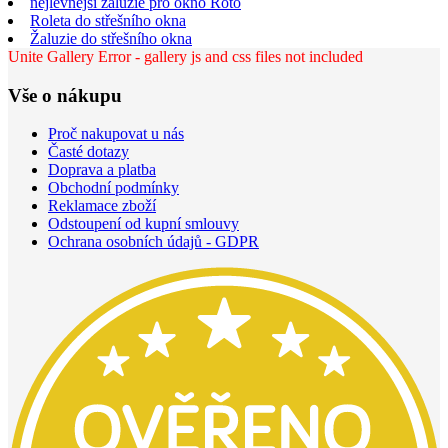
nejlevnější žaluzie pro okno Roto
Roleta do střešního okna
Žaluzie do střešního okna
Unite Gallery Error - gallery js and css files not included
Vše o nákupu
Proč nakupovat u nás
Časté dotazy
Doprava a platba
Obchodní podmínky
Reklamace zboží
Odstoupení od kupní smlouvy
Ochrana osobních údajů - GDPR