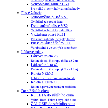
Velkoplošná žaluzie C50
Pro velké plochy, haly, zimní zahrady
Plissé žaluzie
Jednosměrná plissé VS1
Ovládání za spodní lištu
Dvousměrná plissé VS2
Ovládání za horní i spodní lištu
Vyztužená plissé PL11
Pro zimní zahrady, pergoly, lodžie
Plissé ovládaná šňůrou F1
Vyrobitelná i ve velkých rozměrech
Látkové rolety
Látková roleta 28
Roleta do zdi či stropu (šířka až 2m)
Látková roleta 42
Roleta do zdi či stropu (šířka až 3m)
Roleta NEMO
Lehká roleta na okno nebo do zdi
Roleta DEN/NOC
Roleta s pevným nosným profilem
Do střešních oken
ROLETA do střešního okna
Velux, Roto, Fakro i atypická okna
ŽALUZIE do střešního okna