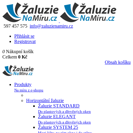
597 457 575
info@zaluzienamiru.cz
Přihlásit se
Registrovat
0
Nákupní košík
Celkem
0 Kč
Obsah košíku
Produkty
Na míru z e-shopu
Horizontální žaluzie
Žaluzie STANDARD
Do plastových a dřevěných oken
Žaluzie ELEGANT
Do plastových a dřevěných oken
Žaluzie SYSTEM 25
Mezi lišty, na rám okna i do stěny