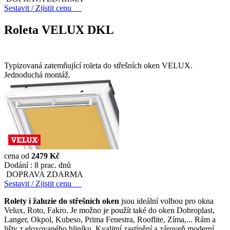
Sestavit / Zjistit cenu
Roleta VELUX DKL
Typizovaná zatemňující roleta do střešních oken VELUX.
Jednoduchá montáž.
cena od
2479 Kč
Dodání :
8 prac. dnů
DOPRAVA ZDARMA
Sestavit / Zjistit cenu
Rolety i žaluzie do střešních oken
jsou ideální volbou pro okna
Velux, Roto, Fakro. Je možno je použít také do oken Dobroplast,
Langer, Okpol, Kubeso, Prima Fenestra, Rooflite, Zíma,... Rám a
lišty z eloxovaného hliníku. Kvalitní zastínění a zároveň moderní