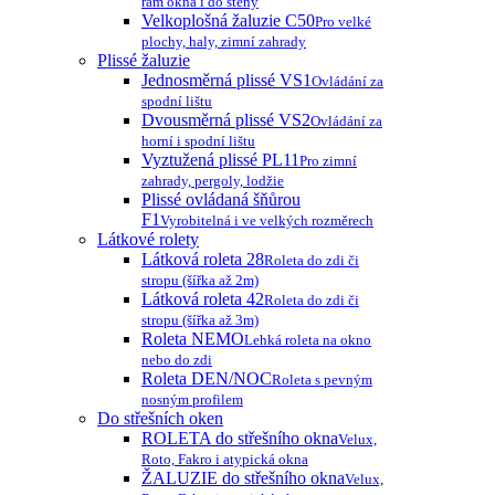
rám okna i do stěny
Velkoplošná žaluzie C50
Pro velké
plochy, haly, zimní zahrady
Plissé žaluzie
Jednosměrná plissé VS1
Ovládání za
spodní lištu
Dvousměrná plissé VS2
Ovládání za
horní i spodní lištu
Vyztužená plissé PL11
Pro zimní
zahrady, pergoly, lodžie
Plissé ovládaná šňůrou
F1
Vyrobitelná i ve velkých rozměrech
Látkové rolety
Látková roleta 28
Roleta do zdi či
stropu (šířka až 2m)
Látková roleta 42
Roleta do zdi či
stropu (šířka až 3m)
Roleta NEMO
Lehká roleta na okno
nebo do zdi
Roleta DEN/NOC
Roleta s pevným
nosným profilem
Do střešních oken
ROLETA do střešního okna
Velux,
Roto, Fakro i atypická okna
ŽALUZIE do střešního okna
Velux,