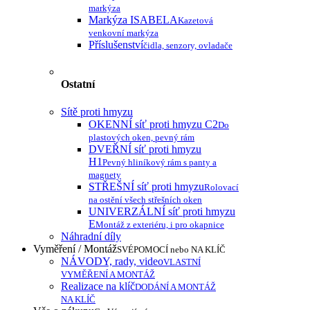
markýza
Markýza ISABELA
Kazetová
venkovní markýza
Příslušenství
čidla, senzory, ovladače
Ostatní
Sítě proti hmyzu
OKENNÍ síť proti hmyzu C2
Do
plastových oken, pevný rám
DVEŘNÍ síť proti hmyzu
H1
Pevný hliníkový rám s panty a
magnety
STŘEŠNÍ síť proti hmyzu
Rolovací
na ostění všech střešních oken
UNIVERZÁLNÍ síť proti hmyzu
E
Montáž z exteriéru, i pro okapnice
Náhradní díly
Vyměření / Montáž
SVÉPOMOCÍ nebo NA KLÍČ
NÁVODY, rady, video
VLASTNÍ
VYMĚŘENÍ A MONTÁŽ
Realizace na klíč
DODÁNÍ A MONTÁŽ
NA KLÍČ