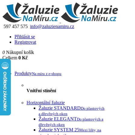
597 457 575
info@zaluzienamiru.cz
Přihlásit se
Registrovat
0
Nákupní košík
Celkem
0 Kč
Produkty
Na míru z e-shopu
Vnitřní stínění
Horizontální žaluzie
Žaluzie STANDARD
Do plastových
a dřevěných oken
Žaluzie ELEGANT
Do plastových a
dřevěných oken
Žaluzie SYSTEM 25
Mezi lišty, na