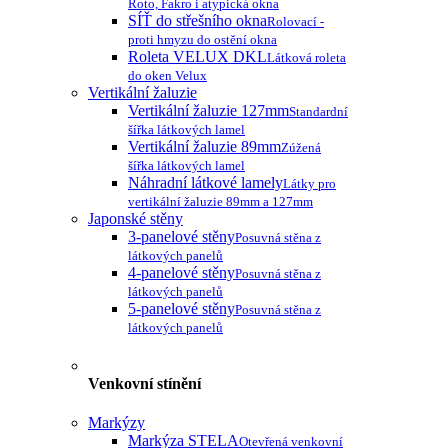
Roto, Fakro i atypická okna
SÍŤ do střešního okna
Rolovací -
proti hmyzu do ostění okna
Roleta VELUX DKL
Látková roleta
do oken Velux
Vertikální žaluzie
Vertikální žaluzie 127mm
Standardní
šířka látkových lamel
Vertikální žaluzie 89mm
Zúžená
šířka látkových lamel
Náhradní látkové lamely
Látky pro
vertikální žaluzie 89mm a 127mm
Japonské stěny
3-panelové stěny
Posuvná stěna z
látkových panelů
4-panelové stěny
Posuvná stěna z
látkových panelů
5-panelové stěny
Posuvná stěna z
látkových panelů
Venkovní stínění
Markýzy
Markýza STELA
Otevřená venkovní