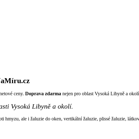
a
Míru
.cz
rnetové ceny.
Doprava zdarma
nejen pro oblast Vysoká Libyně a okolí
asti Vysoká Libyně a okolí.
ti hmyzu, ale i žaluzie do oken, vertikální žaluzie, plissé žaluzie, lát