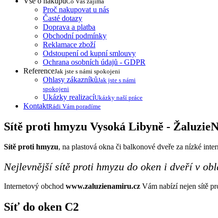
Vše o nákupu
Co Vás zajímá
Proč nakupovat u nás
Časté dotazy
Doprava a platba
Obchodní podmínky
Reklamace zboží
Odstoupení od kupní smlouvy
Ochrana osobních údajů - GDPR
Reference
Jak jste s námi spokojeni
Ohlasy zákazníků
Jak jste s námi
spokojeni
Ukázky realizací
Ukázky naší práce
Kontakt
Rádi Vám poradíme
Sítě proti hmyzu Vysoká Libyně -
Žaluzie
N
Sítě proti hmyzu
, na plastová okna či balkonové dveře za nízké inte
Nejlevnější sítě proti hmyzu do oken i dveří v obl
Internetový obchod
www.zaluzienamiru.cz
Vám nabízí nejen sítě pro
Síť do oken
C2