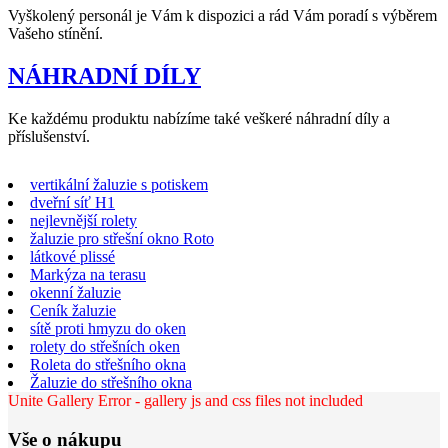
Vyškolený personál je Vám k dispozici a rád Vám poradí s výběrem
Vašeho stínění.
NÁHRADNÍ DÍLY
Ke každému produktu nabízíme také veškeré náhradní díly a
příslušenství.
vertikální žaluzie s potiskem
dveřní síť H1
nejlevnější rolety
žaluzie pro střešní okno Roto
látkové plissé
Markýza na terasu
okenní žaluzie
Ceník žaluzie
sítě proti hmyzu do oken
rolety do střešních oken
Roleta do střešního okna
Žaluzie do střešního okna
Unite Gallery Error - gallery js and css files not included
Vše o nákupu