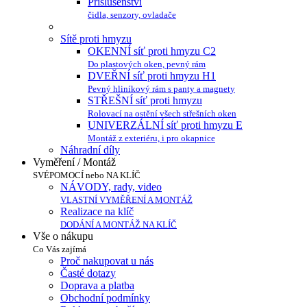
Příslušenství
čidla, senzory, ovladače
Sítě proti hmyzu
OKENNÍ síť proti hmyzu C2
Do plastových oken, pevný rám
DVEŘNÍ síť proti hmyzu H1
Pevný hliníkový rám s panty a magnety
STŘEŠNÍ síť proti hmyzu
Rolovací na ostění všech střešních oken
UNIVERZÁLNÍ síť proti hmyzu E
Montáž z exteriéru, i pro okapnice
Náhradní díly
Vyměření / Montáž
SVÉPOMOCÍ nebo NA KLÍČ
NÁVODY, rady, video
VLASTNÍ VYMĚŘENÍ A MONTÁŽ
Realizace na klíč
DODÁNÍ A MONTÁŽ NA KLÍČ
Vše o nákupu
Co Vás zajímá
Proč nakupovat u nás
Časté dotazy
Doprava a platba
Obchodní podmínky