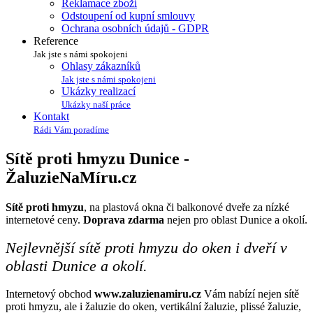
Reklamace zboží
Odstoupení od kupní smlouvy
Ochrana osobních údajů - GDPR
Reference
Jak jste s námi spokojeni
Ohlasy zákazníků
Jak jste s námi spokojeni
Ukázky realizací
Ukázky naší práce
Kontakt
Rádi Vám poradíme
Sítě proti hmyzu Dunice -
Žaluzie
Na
Míru
.cz
Sítě proti hmyzu
, na plastová okna či balkonové dveře za nízké
internetové ceny.
Doprava zdarma
nejen pro oblast Dunice a okolí.
Nejlevnější sítě proti hmyzu do oken i dveří v
oblasti Dunice a okolí.
Internetový obchod
www.zaluzienamiru.cz
Vám nabízí nejen sítě
proti hmyzu, ale i žaluzie do oken, vertikální žaluzie, plissé žaluzie,