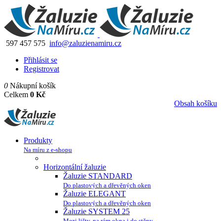
597 457 575
info@zaluzienamiru.cz
Přihlásit se
Registrovat
0
Nákupní košík
Celkem
0 Kč
Obsah košíku
Produkty
Na míru z e-shopu
Horizontální žaluzie
Žaluzie STANDARD
Do plastových a dřevěných oken
Žaluzie ELEGANT
Do plastových a dřevěných oken
Žaluzie SYSTEM 25
Mezi lišty, na rám okna i do stěny