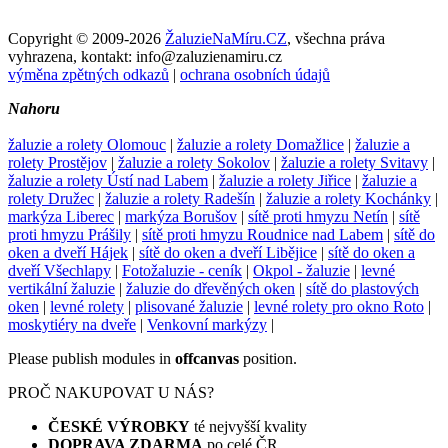
Copyright © 2009-2026
ŽaluzieNaMíru.CZ
, všechna práva
vyhrazena, kontakt: info@zaluzienamiru.cz
výměna zpětných odkazů
|
ochrana osobních údajů
Nahoru
žaluzie a rolety Olomouc
|
žaluzie a rolety Domažlice
|
žaluzie a
rolety Prostějov
|
žaluzie a rolety Sokolov
|
žaluzie a rolety Svitavy
|
žaluzie a rolety Ústí nad Labem
|
žaluzie a rolety Jiřice
|
žaluzie a
rolety Družec
|
žaluzie a rolety Radešín
|
žaluzie a rolety Kochánky
|
markýza Liberec
|
markýza Borušov
|
sítě proti hmyzu Netín
|
sítě
proti hmyzu Prášily
|
sítě proti hmyzu Roudnice nad Labem
|
sítě do
oken a dveří Hájek
|
sítě do oken a dveří Libějice
|
sítě do oken a
dveří Všechlapy
|
Fotožaluzie - ceník
|
Okpol - žaluzie
|
levné
vertikální žaluzie
|
žaluzie do dřevěných oken
|
sítě do plastových
oken
|
levné rolety
|
plisované žaluzie
|
levné rolety pro okno Roto
|
moskytiéry na dveře
|
Venkovní markýzy
|
Please publish modules in
offcanvas
position.
PROČ NAKUPOVAT U NÁS?
ČESKÉ VÝROBKY
té nejvyšší kvality
DOPRAVA ZDARMA
po celé ČR