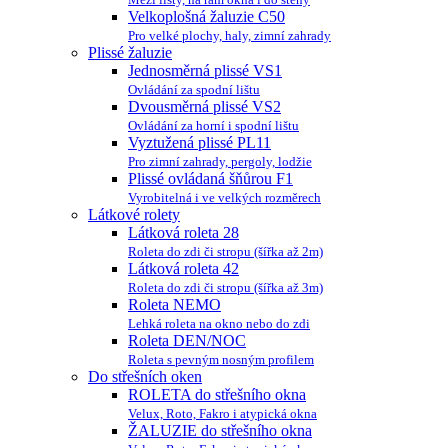
Velkoplošná žaluzie C50
Pro velké plochy, haly, zimní zahrady
Plissé žaluzie
Jednosměrná plissé VS1
Ovládání za spodní lištu
Dvousměrná plissé VS2
Ovládání za horní i spodní lištu
Vyztužená plissé PL11
Pro zimní zahrady, pergoly, lodžie
Plissé ovládaná šňůrou F1
Vyrobitelná i ve velkých rozměrech
Látkové rolety
Látková roleta 28
Roleta do zdi či stropu (šířka až 2m)
Látková roleta 42
Roleta do zdi či stropu (šířka až 3m)
Roleta NEMO
Lehká roleta na okno nebo do zdi
Roleta DEN/NOC
Roleta s pevným nosným profilem
Do střešních oken
ROLETA do střešního okna
Velux, Roto, Fakro i atypická okna
ŽALUZIE do střešního okna