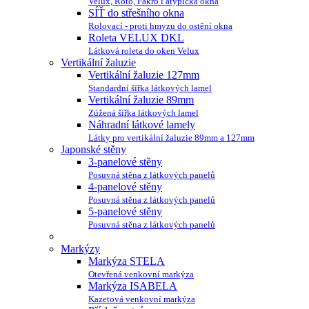
Velux, Roto, Fakro i atypická okna
SÍŤ do střešního okna
Rolovací - proti hmyzu do ostění okna
Roleta VELUX DKL
Látková roleta do oken Velux
Vertikální žaluzie
Vertikální žaluzie 127mm
Standardní šířka látkových lamel
Vertikální žaluzie 89mm
Zúžená šířka látkových lamel
Náhradní látkové lamely
Látky pro vertikální žaluzie 89mm a 127mm
Japonské stěny
3-panelové stěny
Posuvná stěna z látkových panelů
4-panelové stěny
Posuvná stěna z látkových panelů
5-panelové stěny
Posuvná stěna z látkových panelů
Markýzy
Markýza STELA
Otevřená venkovní markýza
Markýza ISABELA
Kazetová venkovní markýza