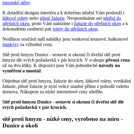
japonské stěny
.
K doladění designu interiéru a k dobrému stínění Vám poslouží i
látkové rolety
nebo
plissé žaluzie
. Neopomínáme ani
stínění do
střešních oken
, proto Vám nabízíme i
žaluzie do střešních oken
a k
dokonalému zastínení pak
rolety do střešních oken
.
Nedílnou součástí naší nabídky jsou venkovní terasové, balkonové
markýzy
za výhodné ceny.
Sítě proti hmyzu Dunice - sestavte si okenní či dveřní sítě proti
hmyzu dle svých požadavků v pár krocích. V e-shopu
přesná cena
už na dva kliky. K dispozici jsou Vám jednoduché
návody na
vyměření a montáž
.
Objednat sítě proti hmyzu, žaluzie do oken, látkové rolety, vertikální
žaluzie, plissé žaluzie je nyní velice snadné přímo z pohodlí vašeho
domova. Nákupem za nízké internetové ceny ušetříte.
Sítě proti hmyzu Dunice - sestavte si okenní či dveřní sítě dle
svých požadavků v pár krocích.
sítě proti hmyzu - nízké ceny, vyrobeno na míru -
Dunice a okolí