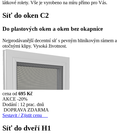
látkové rolety. Vše je vyrobeno na míru přímo pro Vás.
Síť do oken
C2
Do plastových oken a oken bez okapnice
Nejprodávanější decentní síť s pevným hliníkovým rámem a
otočnými klipy. Vysoká životnost.
cena od
695 Kč
AKCE -20%
Dodání :
12 prac. dnů
DOPRAVA ZDARMA
Sestavit / Zjistit cenu
Síť do dveří
H1