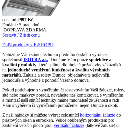
cena od
2997 Kč
Dodání :
5 prac. dnů
DOPRAVA ZDARMA
Sestavit / Zjistit cenu
Další produkty v E-SHOPU
Nabízíme Vám stínící techniku předního českého výrobce,
společnosti
ISOTRA a.s.
. Dodáme Vám pouze
spolehlivé a
kvalitní produkty
, které splňují dlouholeté požadavky zákazníků
na
jednoduché vyměření, funkčnost a kvalitu výrobních
materiálů
. Žaluzie a rolety Dunice, objednávejte nejlevněji,
jednoduše a výhodně z pohodlí Vašeho domova.
Pokud potřebujete s vyměřením či sestavováním Vaší žaluzie, rolety,
sítě nebo markýzy poradit, neváhejte nás kontaktovat, s vyměřením
a montáží naší stínící techniky máme mnohaleté zkušenosti a rádi
Vám s výběrem či vyměřením pomůžeme, nejen Dunice a okolí.
Z naší nabídky si můžete vybrat celostínící
horizontální žaluzie
do
plastových oken a eurooken. Velice oblíbeným produktem pro
zastínění větších ploch jsou
vertikální žaluzie
(látkové žaluzie) či