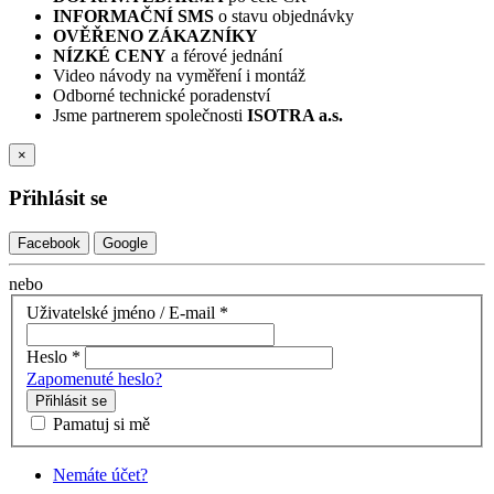
INFORMAČNÍ SMS
o stavu objednávky
OVĚŘENO ZÁKAZNÍKY
NÍZKÉ CENY
a férové jednání
Video návody na vyměření i montáž
Odborné technické poradenství
Jsme partnerem společnosti
ISOTRA a.s.
×
Přihlásit se
Facebook
Google
nebo
Uživatelské jméno / E-mail
*
Heslo
*
Zapomenuté heslo?
Přihlásit se
Pamatuj si mě
Nemáte účet?