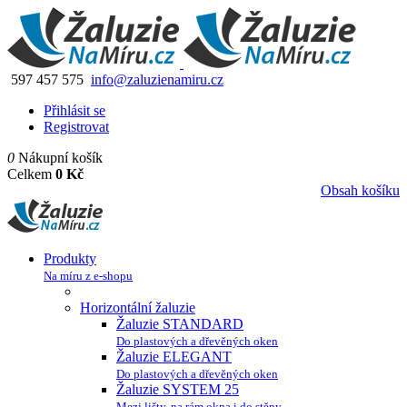
597 457 575
info@zaluzienamiru.cz
Přihlásit se
Registrovat
0
Nákupní košík
Celkem
0 Kč
Obsah košíku
Produkty
Na míru z e-shopu
Horizontální žaluzie
Žaluzie STANDARD
Do plastových a dřevěných oken
Žaluzie ELEGANT
Do plastových a dřevěných oken
Žaluzie SYSTEM 25
Mezi lišty, na rám okna i do stěny