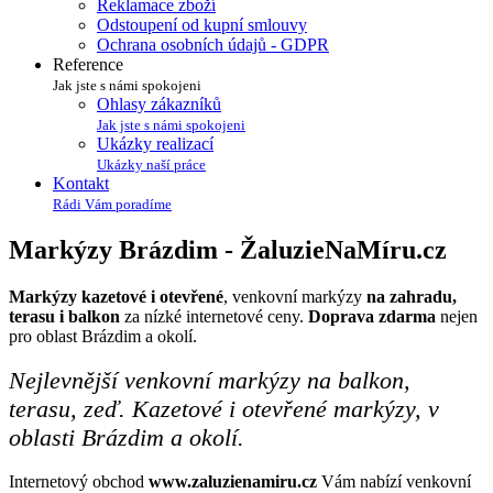
Reklamace zboží
Odstoupení od kupní smlouvy
Ochrana osobních údajů - GDPR
Reference
Jak jste s námi spokojeni
Ohlasy zákazníků
Jak jste s námi spokojeni
Ukázky realizací
Ukázky naší práce
Kontakt
Rádi Vám poradíme
Markýzy Brázdim -
Žaluzie
Na
Míru
.cz
Markýzy kazetové i otevřené
, venkovní markýzy
na zahradu,
terasu i balkon
za nízké internetové ceny.
Doprava zdarma
nejen
pro oblast Brázdim a okolí.
Nejlevnější venkovní markýzy na balkon,
terasu, zeď. Kazetové i otevřené markýzy, v
oblasti Brázdim a okolí.
Internetový obchod
www.zaluzienamiru.cz
Vám nabízí venkovní