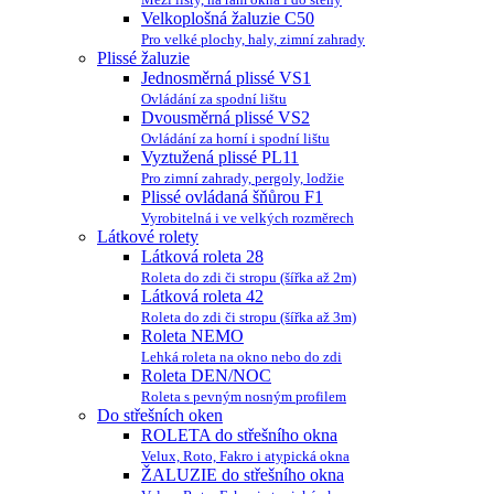
Velkoplošná žaluzie C50
Pro velké plochy, haly, zimní zahrady
Plissé žaluzie
Jednosměrná plissé VS1
Ovládání za spodní lištu
Dvousměrná plissé VS2
Ovládání za horní i spodní lištu
Vyztužená plissé PL11
Pro zimní zahrady, pergoly, lodžie
Plissé ovládaná šňůrou F1
Vyrobitelná i ve velkých rozměrech
Látkové rolety
Látková roleta 28
Roleta do zdi či stropu (šířka až 2m)
Látková roleta 42
Roleta do zdi či stropu (šířka až 3m)
Roleta NEMO
Lehká roleta na okno nebo do zdi
Roleta DEN/NOC
Roleta s pevným nosným profilem
Do střešních oken
ROLETA do střešního okna
Velux, Roto, Fakro i atypická okna
ŽALUZIE do střešního okna