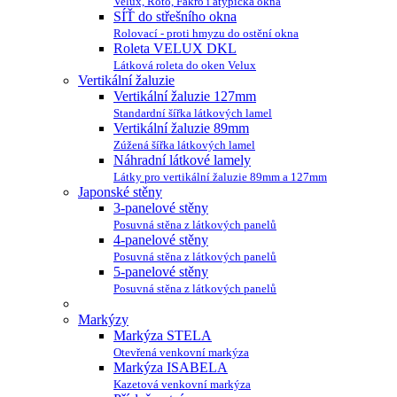
Velux, Roto, Fakro i atypická okna
SÍŤ do střešního okna
Rolovací - proti hmyzu do ostění okna
Roleta VELUX DKL
Látková roleta do oken Velux
Vertikální žaluzie
Vertikální žaluzie 127mm
Standardní šířka látkových lamel
Vertikální žaluzie 89mm
Zúžená šířka látkových lamel
Náhradní látkové lamely
Látky pro vertikální žaluzie 89mm a 127mm
Japonské stěny
3-panelové stěny
Posuvná stěna z látkových panelů
4-panelové stěny
Posuvná stěna z látkových panelů
5-panelové stěny
Posuvná stěna z látkových panelů
Markýzy
Markýza STELA
Otevřená venkovní markýza
Markýza ISABELA
Kazetová venkovní markýza