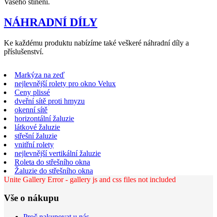
Vašeho stínění.
NÁHRADNÍ DÍLY
Ke každému produktu nabízíme také veškeré náhradní díly a
příslušenství.
Markýza na zeď
nejlevnější rolety pro okno Velux
Ceny plissé
dveřní sítě proti hmyzu
okenní sítě
horizontální žaluzie
látkové žaluzie
střešní žaluzie
vnitřní rolety
nejlevnější vertikální žaluzie
Roleta do střešního okna
Žaluzie do střešního okna
Unite Gallery Error - gallery js and css files not included
Vše o nákupu
Proč nakupovat u nás