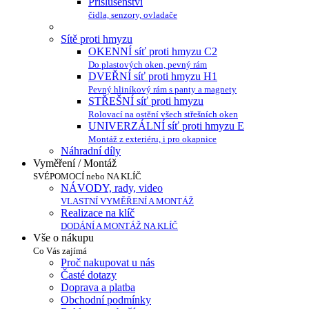
Příslušenství
čidla, senzory, ovladače
Sítě proti hmyzu
OKENNÍ síť proti hmyzu C2
Do plastových oken, pevný rám
DVEŘNÍ síť proti hmyzu H1
Pevný hliníkový rám s panty a magnety
STŘEŠNÍ síť proti hmyzu
Rolovací na ostění všech střešních oken
UNIVERZÁLNÍ síť proti hmyzu E
Montáž z exteriéru, i pro okapnice
Náhradní díly
Vyměření / Montáž
SVÉPOMOCÍ nebo NA KLÍČ
NÁVODY, rady, video
VLASTNÍ VYMĚŘENÍ A MONTÁŽ
Realizace na klíč
DODÁNÍ A MONTÁŽ NA KLÍČ
Vše o nákupu
Co Vás zajímá
Proč nakupovat u nás
Časté dotazy
Doprava a platba
Obchodní podmínky