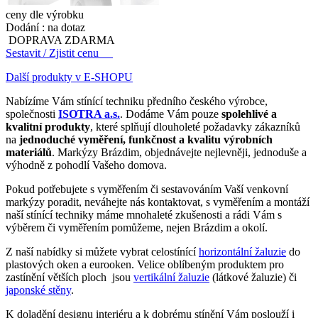
ceny dle výrobku
Dodání :
na dotaz
DOPRAVA ZDARMA
Sestavit / Zjistit cenu
Další produkty v E-SHOPU
Nabízíme Vám stínící techniku předního českého výrobce,
společnosti
ISOTRA a.s.
. Dodáme Vám pouze
spolehlivé a
kvalitní produkty
, které splňují dlouholeté požadavky zákazníků
na
jednoduché vyměření, funkčnost a kvalitu výrobních
materiálů
. Markýzy Brázdim, objednávejte nejlevněji, jednoduše a
výhodně z pohodlí Vašeho domova.
Pokud potřebujete s vyměřením či sestavováním Vaší venkovní
markýzy poradit, neváhejte nás kontaktovat, s vyměřením a montáží
naší stínící techniky máme mnohaleté zkušenosti a rádi Vám s
výběrem či vyměřením pomůžeme, nejen Brázdim a okolí.
Z naší nabídky si můžete vybrat celostínící
horizontální žaluzie
do
plastových oken a eurooken. Velice oblíbeným produktem pro
zastínění větších ploch jsou
vertikální žaluzie
(látkové žaluzie) či
japonské stěny
.
K doladění designu interiéru a k dobrému stínění Vám poslouží i