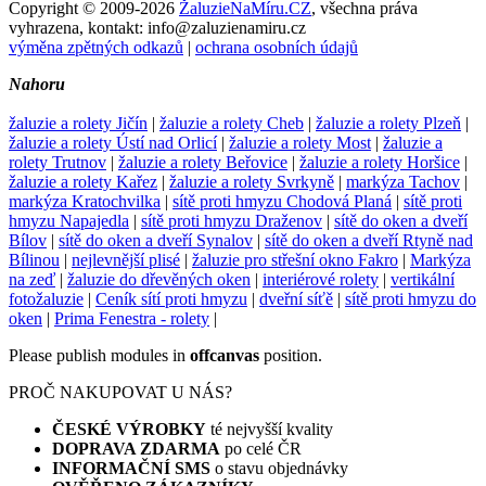
Copyright © 2009-2026
ŽaluzieNaMíru.CZ
, všechna práva
vyhrazena, kontakt: info@zaluzienamiru.cz
výměna zpětných odkazů
|
ochrana osobních údajů
Nahoru
žaluzie a rolety Jičín
|
žaluzie a rolety Cheb
|
žaluzie a rolety Plzeň
|
žaluzie a rolety Ústí nad Orlicí
|
žaluzie a rolety Most
|
žaluzie a
rolety Trutnov
|
žaluzie a rolety Beřovice
|
žaluzie a rolety Horšice
|
žaluzie a rolety Kařez
|
žaluzie a rolety Svrkyně
|
markýza Tachov
|
markýza Kratochvilka
|
sítě proti hmyzu Chodová Planá
|
sítě proti
hmyzu Napajedla
|
sítě proti hmyzu Draženov
|
sítě do oken a dveří
Bílov
|
sítě do oken a dveří Synalov
|
sítě do oken a dveří Rtyně nad
Bílinou
|
nejlevnější plisé
|
žaluzie pro střešní okno Fakro
|
Markýza
na zeď
|
žaluzie do dřevěných oken
|
interiérové rolety
|
vertikální
fotožaluzie
|
Ceník sítí proti hmyzu
|
dveřní síťě
|
sítě proti hmyzu do
oken
|
Prima Fenestra - rolety
|
Please publish modules in
offcanvas
position.
PROČ NAKUPOVAT U NÁS?
ČESKÉ VÝROBKY
té nejvyšší kvality
DOPRAVA ZDARMA
po celé ČR
INFORMAČNÍ SMS
o stavu objednávky