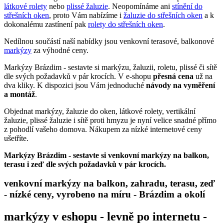
látkové rolety
nebo
plissé žaluzie
. Neopomínáme ani
stínění do
střešních oken
, proto Vám nabízíme i
žaluzie do střešních oken
a k
dokonalému zastínení pak
rolety do střešních oken
.
Nedílnou součástí naší nabídky jsou venkovní terasové, balkonové
markýzy
za výhodné ceny.
Markýzy Brázdim - sestavte si markýzu, žaluzii, roletu, plissé či sítě
dle svých požadavků v pár krocích. V e-shopu
přesná cena
už na
dva kliky. K dispozici jsou Vám jednoduché
návody na vyměření
a montáž
.
Objednat markýzy, žaluzie do oken, látkové rolety, vertikální
žaluzie, plissé žaluzie i sítě proti hmyzu je nyní velice snadné přímo
z pohodlí vašeho domova. Nákupem za nízké internetové ceny
ušetříte.
Markýzy Brázdim - sestavte si venkovní markýzy na balkon,
terasu i zeď dle svých požadavků v pár krocích.
venkovní markýzy na balkon, zahradu, terasu, zeď
- nízké ceny, vyrobeno na míru - Brázdim a okolí
markýzy v eshopu - levně po internetu -